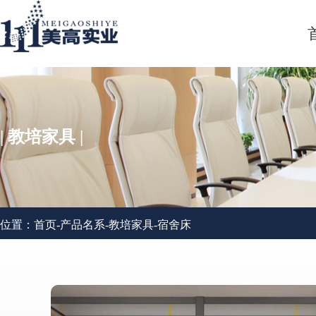
| 教培家具 |
位置：
首页
-
产品名系
-
教培家具
-
宿舍床