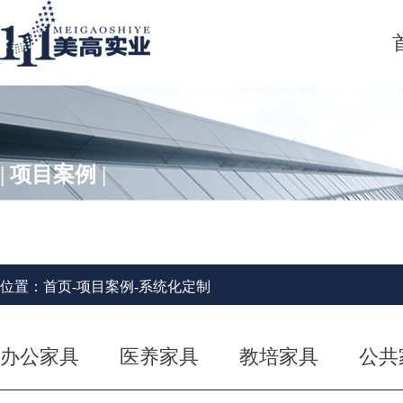
| 项目案例 |
位置：
首页
-
项目案例
-
系统化定制
办公家具
医养家具
教培家具
公共