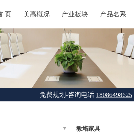
首 页
美高概况
产业板块
产品名系
免费规划-咨询电话
18086498625
教培家具